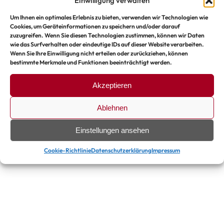
Einwilligung verwalten
Leistungsphasen LPH 1-5
Um Ihnen ein optimales Erlebnis zu bieten, verwenden wir Technologien wie
(Grundlagenermittlung über die
Cookies, um Geräteinformationen zu speichern und/oder darauf
Genehmigungsplanung bis zur
zuzugreifen. Wenn Sie diesen Technologien zustimmen, können wir Daten
wie das Surfverhalten oder eindeutige IDs auf dieser Website verarbeiten.
Ausführungsplanung). Abhängig von der Größe
Wenn Sie Ihre Einwilligung nicht erteilen oder zurückziehen, können
bestimmte Merkmale und Funktionen beeinträchtigt werden.
des Vorhabens bieten wir auch alle weiteren
Leistungsphasen an, sowie die Entwurfs- und
Akzeptieren
Detailplanung für
raumbildenden Aus- und
Ablehnen
Möbelbau
.
Einstellungen ansehen
Cookie-Richtlinie
Datenschutzerklärung
Impressum