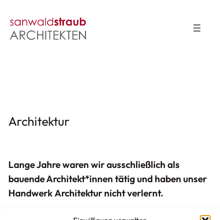
Zum
Inhalt
springen
Architektur
Lange Jahre waren wir ausschließlich als
bauende Architekt*innen tätig und haben unser
Handwerk
Architektur
nicht verlernt.
Vorwiegend richtet sich unser Fokus hier auf die