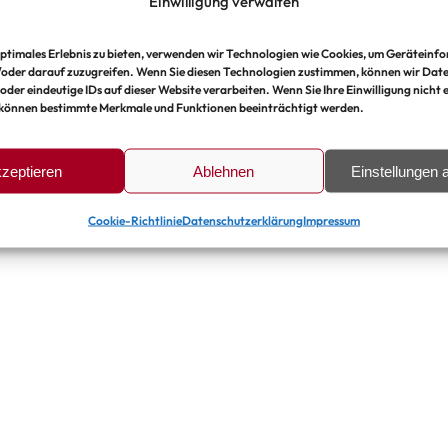
Einwilligung verwalten
 städtebauliche Dichte, die Gebäudehöhenentwicklung
ptimales Erlebnis zu bieten, verwenden wir Technologien wie Cookies, um Geräteinf
/oder darauf zuzugreifen. Wenn Sie diesen Technologien zustimmen, können wir Date
oder eindeutige IDs auf dieser Website verarbeiten. Wenn Sie Ihre Einwilligung nicht e
 können bestimmte Merkmale und Funktionen beeinträchtigt werden.
relevanten Themen kann Teil der Phase Null sein.
zeptieren
Ablehnen
Einstellungen
Cookie-Richtlinie
Datenschutzerklärung
Impressum